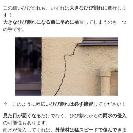
この細いひび割れも、いずれは
大きなひび割れ
に進行しま
す
！
大きなひび割れになる前に早めに
補習してしまうのも一つ
の手です。
↑ このように幅広い
ひび割れは必ず補習
してください！
見た目が悪くなる
だけでなく、ひび割れからの
雨水の侵入
の可能性もあります。
雨水が侵入してくれば、
外壁材は猛スピードで傷んできま