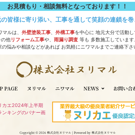
お見積もり・相談無料となっております！！
元の皆様に寄り添い、工事を通して笑顔の連鎖を巻
ワマルは、
外壁塗装工事
、
外構工事
を中心に 地元大分で活動
その他
リフォーム工事
や、
雨漏り調査
等も 多数施工しています
家の悩みや相談などがあれば お気軽にニワマルまでご連絡下さ
P PAGE
ヌリマル
ニワマル
NEWS
お問い合
Copyright © 2026 株式会社ヌリマル | Powered by 株式会社ヌリマル