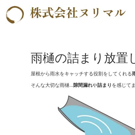
株式会社ヌリマル
雨樋の詰まり放置
屋根から雨水をキャッチする役割をしてくれる
そんな大切な雨樋…
隙間漏れ
や
詰まり
を感じて