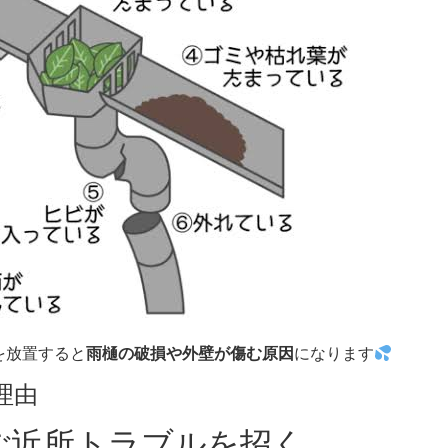
を放置すると
雨樋の破損や外壁が傷む原因
になります
理由
ご近所トラブルを招く