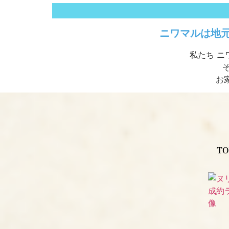
ニワマルは地
私たち ニ
お
TO