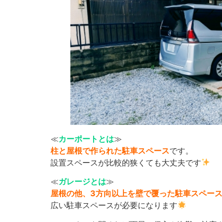
≪
カーポートとは
≫
柱と屋根で作られた駐車スペース
です。
設置スペースが比較的狭くても大丈夫です
≪
ガレージとは
≫
屋根の他、3方向以上を壁で覆った駐車スペー
広い駐車スペースが必要になります