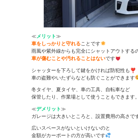
≪
メリット
≫
車をしっかりと守れる
ことです
雨風や紫外線からも完全にシャットアウトする
車が傷むことや汚れることはない
です
シャッターを下ろして鍵をかければ防犯性も❣
車の盗難やいたずらなども防ぐことができます
冬タイヤ、夏タイヤ、車の工具、自転車など
保管したり、作業場として使うこともできます
≪
デメリット
≫
ガレージは大きいところと、設置費用の高さで
広いスペースがないといけないのと
金額がカーポートの方が高いです