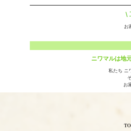
\
お
ニワマルは地
私たち ニ
お
TO