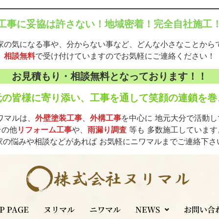
 工事に妥協は許さない！地域密着！完全自社施工！
家の気になる事や、分からない事など、どんな小さなことから
相談無料
で受け付けていますのでお気軽にご連絡ください！
お見積もり・相談無料となっております！！
元の皆様に寄り添い、工事を通して笑顔の連鎖を巻
ワマルは、
外壁塗装工事
、
外構工事
を中心に 地元大分で活動
その他
リフォーム工事
や、
雨漏り調査
等も 多数施工しています
家の悩みや相談などがあれば お気軽にニワマルまでご連絡下さ
P PAGE
ヌリマル
ニワマル
NEWS
お問い合