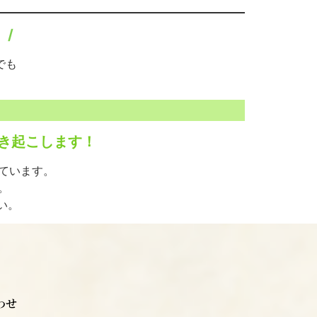
 /
でも
き起こします！
しています。
。
い。
わせ