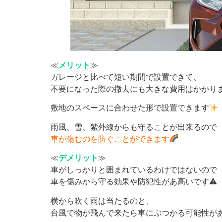
≪
メリット
≫
ガレージと比べて短い期間で設置できて、
不要になった際の撤去にも大きな費用はかかり
敷地のスペースに合わせた形で設置できます
雨風、雪、紫外線からも守ることが出来るので
車が傷むのを防ぐことができます
≪
デメリット
≫
車がしっかりと囲まれているわけではないので
車を傷みから守る効果や防犯性があ高いです⚠
横から吹く雨は当たるのと、
台風で物が飛んで来たら車にぶつかる可能性が