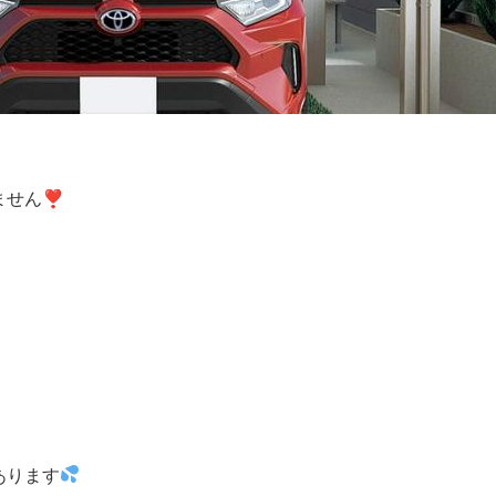
ません❣
あります