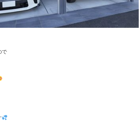
ので
。
す