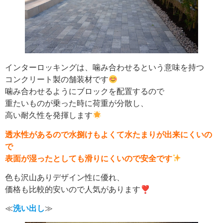
インターロッキングは、噛み合わせるという意味を持つ
コンクリート製の舗装材です
噛み合わせるようにブロックを配置するので
重たいものが乗った時に荷重が分散し、
高い耐久性を発揮します
透水性があるので水捌けもよくて水たまりが出来にくいの
で
表面が湿ったとしても滑りにくいので安全です
色も沢山ありデザイン性に優れ、
価格も比較的安いので人気があります❣
≪
洗い出し
≫