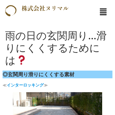
株式会社ヌリマル
雨の日の玄関周り…滑
りにくくするために
は
◎玄関周り滑りにくくする素材
≪
インターロッキング
≫