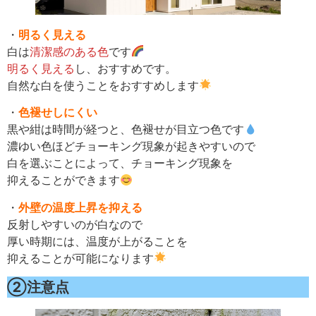
・
明るく見える
白は
清潔感のある色
です
明るく見える
し、おすすめです。
自然な白を使うことをおすすめします
・
色褪せしにくい
黒や紺は時間が経つと、色褪せが目立つ色です
濃ゆい色ほどチョーキング現象が起きやすいので
白を選ぶことによって、チョーキング現象を
抑えることができます
・
外壁の温度上昇を抑える
反射しやすいのが白なので
厚い時期には、温度が上がることを
抑えることが可能になります
②注意点