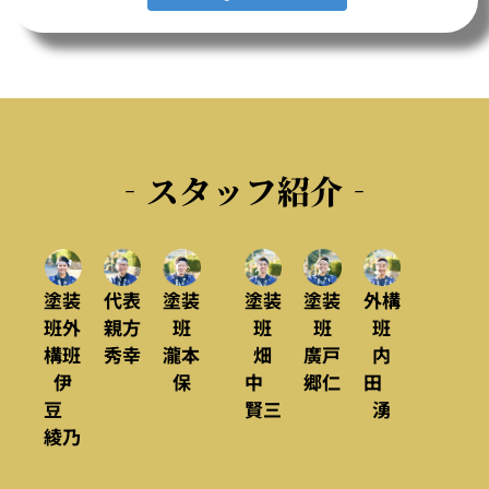
‐スタッフ紹介‐
塗装
代表
塗装
塗装
塗装
外構
班外
親方
班
班
班
班
構班
秀幸
瀧本
畑
廣戸
内
伊
保
中
郷仁
田
豆
賢三
湧
綾乃