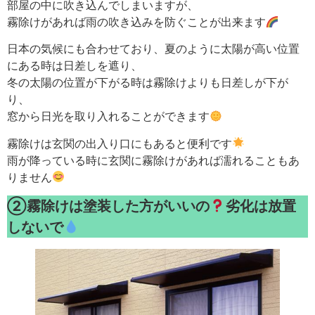
部屋の中に吹き込んでしまいますが、
霧除けがあれば雨の吹き込みを防ぐことが出来ます
日本の気候にも合わせており、夏のように太陽が高い位置
にある時は日差しを遮り、
冬の太陽の位置が下がる時は霧除けよりも日差しが下が
り、
窓から日光を取り入れることができます
霧除けは玄関の出入り口にもあると便利です
雨が降っている時に玄関に霧除けがあれば濡れることもあ
りません
②霧除けは塗装した方がいいの
劣化は放置
しないで