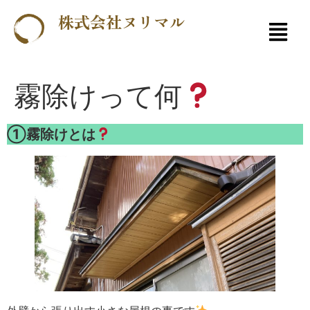
株式会社ヌリマル
霧除けって何
①霧除けとは